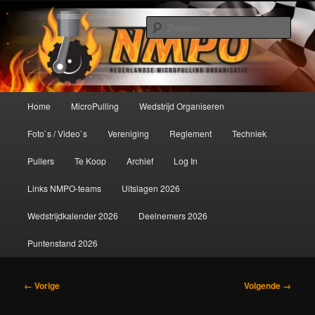
Spring
De meest krachtige modelbouwsport ter wereld!
naar
Zoek
de
primaire
Nederlandse MicroPulling
inhoud
Organisatie
Hoofdmenu
Home
MicroPulling
Wedstrijd Organiseren
Foto`s / Video`s
Vereniging
Reglement
Techniek
Pullers
Te Koop
Archief
Log In
Links NMPO-teams
Uitslagen 2026
Wedstrijdkalender 2026
Deelnemers 2026
Puntenstand 2026
Afbeeldingsnavigatie
← Vorige
Volgende →