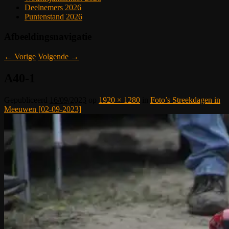
Deelnemers 2026
Puntenstand 2026
Afbeeldingsnavigatie
← Vorige
Volgende →
A40-1
Gepubliceerd
16/09/2023
op
1920 × 1280
in
Foto’s Streekdagen in
Meeuwen [02-09-2023]