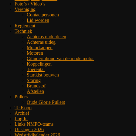
Foto`s / Video`s
Vereniging
Contactpersonen
Lid worden
Reglement
Techniek
Achteras onderdelen
Achteras uitleg
Motorkappen
Motoren
Cilinderinhoud van de modelmotor
Koppelingen
Toerental
Startkist bouwen
Storing
Brandstof
Afstellen
Pullers
Oude Glorie Pullers
Te Koop
Archief
Log In
Links NMPO-teams
Uitslagen 2026
Wedstrijdkalender 2026