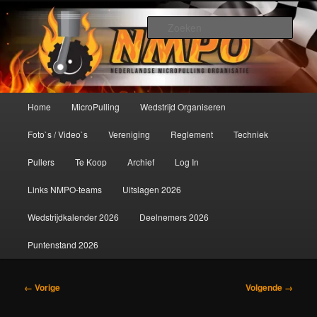
Spring
De meest krachtige modelbouwsport ter wereld!
naar
Zoek
de
primaire
Nederlandse MicroPulling
inhoud
Organisatie
Hoofdmenu
Home
MicroPulling
Wedstrijd Organiseren
Foto`s / Video`s
Vereniging
Reglement
Techniek
Pullers
Te Koop
Archief
Log In
Links NMPO-teams
Uitslagen 2026
Wedstrijdkalender 2026
Deelnemers 2026
Puntenstand 2026
Afbeeldingsnavigatie
← Vorige
Volgende →