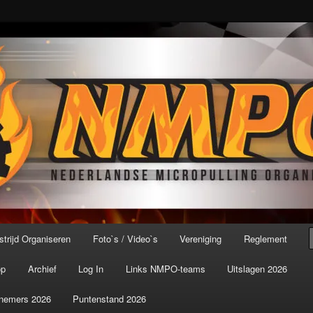
port ter wereld!
icroPulling Organisatie
trijd Organiseren
Foto`s / Video`s
Vereniging
Reglement
op
Archief
Log In
Links NMPO-teams
Uitslagen 2026
nemers 2026
Puntenstand 2026