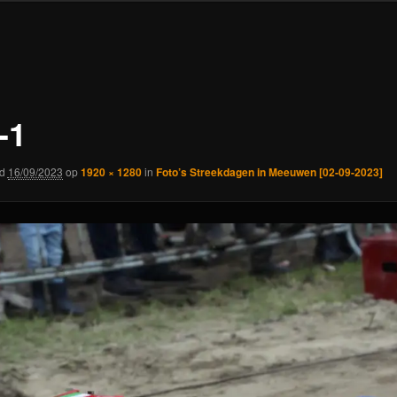
-1
rd
16/09/2023
op
1920 × 1280
in
Foto’s Streekdagen in Meeuwen [02-09-2023]