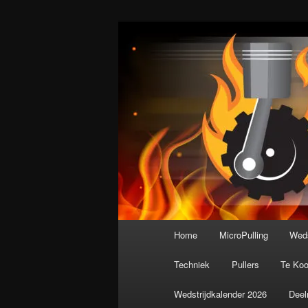
Spring
De meest krachtige modelbouws
naar
de
Nederlandse M
primaire
inhoud
Hoofdmenu
Home
MicroPulling
Weds
Techniek
Pullers
Te Ko
Wedstrijdkalender 2026
Deel