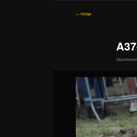
Afbeeldingsnavigatie
← Vorige
A37
Gepublicee