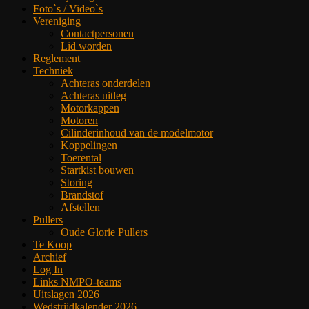
Foto`s / Video`s
Vereniging
Contactpersonen
Lid worden
Reglement
Techniek
Achteras onderdelen
Achteras uitleg
Motorkappen
Motoren
Cilinderinhoud van de modelmotor
Koppelingen
Toerental
Startkist bouwen
Storing
Brandstof
Afstellen
Pullers
Oude Glorie Pullers
Te Koop
Archief
Log In
Links NMPO-teams
Uitslagen 2026
Wedstrijdkalender 2026