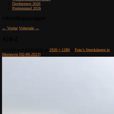
Deelnemers 2026
Puntenstand 2026
Afbeeldingsnavigatie
← Vorige
Volgende →
A18-2
Gepubliceerd
16/09/2023
op
1920 × 1280
in
Foto’s Streekdagen in
Meeuwen [02-09-2023]