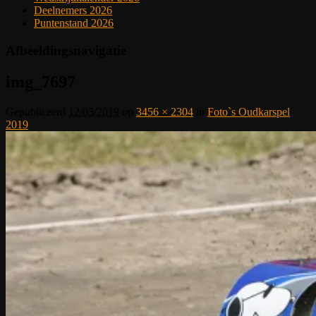
Deelnemers 2026
Puntenstand 2026
Afbeeldingsnavigatie
img_7697
Gepubliceerd
12/05/2019
op
3456 × 2304
in
Foto`s Oudkarspel
2019