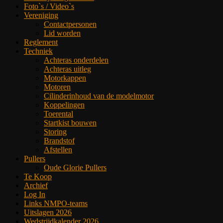
Foto`s / Video`s
Vereniging
Contactpersonen
Lid worden
Reglement
Techniek
Achteras onderdelen
Achteras uitleg
Motorkappen
Motoren
Cilinderinhoud van de modelmotor
Koppelingen
Toerental
Startkist bouwen
Storing
Brandstof
Afstellen
Pullers
Oude Glorie Pullers
Te Koop
Archief
Log In
Links NMPO-teams
Uitslagen 2026
Wedstrijdkalender 2026