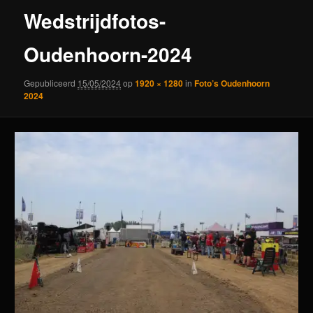
Wedstrijdfotos-
Oudenhoorn-2024
Gepubliceerd
15/05/2024
op
1920 × 1280
in
Foto’s Oudenhoorn
2024