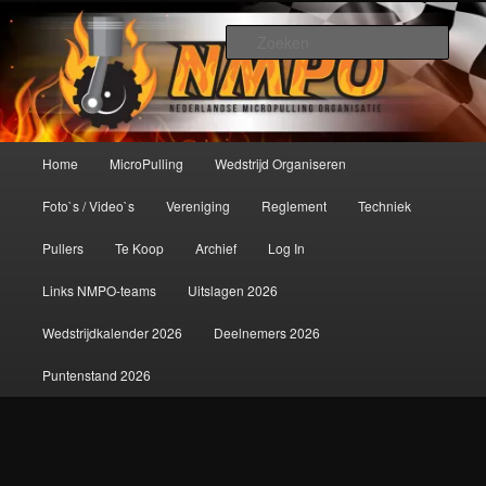
Spring
De meest krachtige modelbouwsport ter wereld!
naar
Zoek
de
primaire
Nederlandse MicroPulling
inhoud
Organisatie
Hoofdmenu
Home
MicroPulling
Wedstrijd Organiseren
Foto`s / Video`s
Vereniging
Reglement
Techniek
Pullers
Te Koop
Archief
Log In
Links NMPO-teams
Uitslagen 2026
Wedstrijdkalender 2026
Deelnemers 2026
Puntenstand 2026
Afbeeldingsnavigatie