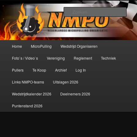
Spring
De meest krachtige modelbouwsport ter wereld!
naar
Zoek
de
primaire
Nederlandse MicroPulling
inhoud
Organisatie
Hoofdmenu
Home
MicroPulling
Wedstrijd Organiseren
Foto`s / Video`s
Vereniging
Reglement
Techniek
Pullers
Te Koop
Archief
Log In
Links NMPO-teams
Uitslagen 2026
Wedstrijdkalender 2026
Deelnemers 2026
Puntenstand 2026
Afbeeldingsnavigatie