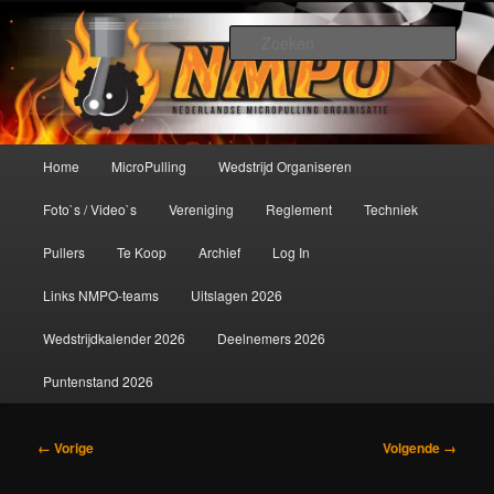
Spring
De meest krachtige modelbouwsport ter wereld!
naar
Zoek
de
primaire
Nederlandse MicroPulling
inhoud
Organisatie
Hoofdmenu
Home
MicroPulling
Wedstrijd Organiseren
Foto`s / Video`s
Vereniging
Reglement
Techniek
Pullers
Te Koop
Archief
Log In
Links NMPO-teams
Uitslagen 2026
Wedstrijdkalender 2026
Deelnemers 2026
Puntenstand 2026
Afbeeldingsnavigatie
← Vorige
Volgende →