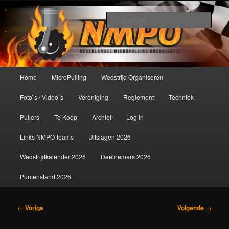
Spring
De meest krachtige modelbouwsport ter wereld!
naar
Zoek
de
primaire
Nederlandse MicroPulling
inhoud
Organisatie
Hoofdmenu
Home
MicroPulling
Wedstrijd Organiseren
Foto`s / Video`s
Vereniging
Reglement
Techniek
Pullers
Te Koop
Archief
Log In
Links NMPO-teams
Uitslagen 2026
Wedstrijdkalender 2026
Deelnemers 2026
Puntenstand 2026
Afbeeldingsnavigatie
← Vorige
Volgende →