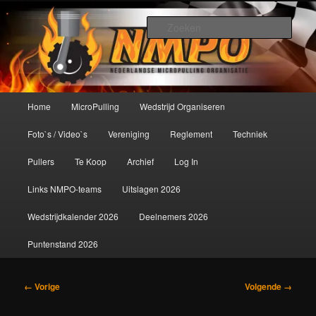
Spring
De meest krachtige modelbouwsport ter wereld!
naar
Zoek
de
primaire
Nederlandse MicroPulling
inhoud
Organisatie
Hoofdmenu
Home
MicroPulling
Wedstrijd Organiseren
Foto`s / Video`s
Vereniging
Reglement
Techniek
Pullers
Te Koop
Archief
Log In
Links NMPO-teams
Uitslagen 2026
Wedstrijdkalender 2026
Deelnemers 2026
Puntenstand 2026
Afbeeldingsnavigatie
← Vorige
Volgende →