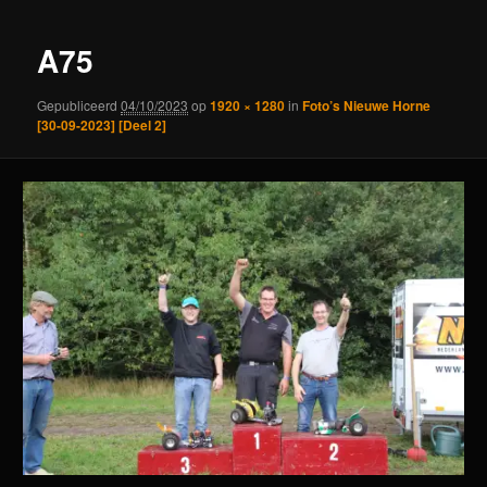
A75
Gepubliceerd
04/10/2023
op
1920 × 1280
in
Foto’s Nieuwe Horne
[30-09-2023] [Deel 2]