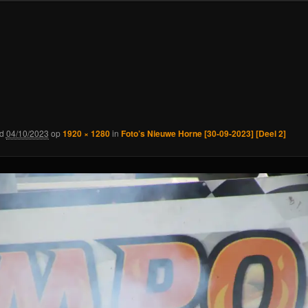
rd
04/10/2023
op
1920 × 1280
in
Foto’s Nieuwe Horne [30-09-2023] [Deel 2]