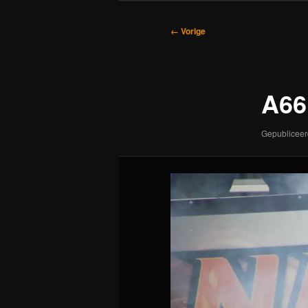
Afbeeldingsnavigatie
← Vorige
A66
Gepublicee