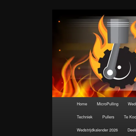
Spring
De meest krachtige modelbouws
naar
de
Nederlandse M
primaire
inhoud
Hoofdmenu
Home
MicroPulling
Weds
Techniek
Pullers
Te Ko
Wedstrijdkalender 2026
Deel