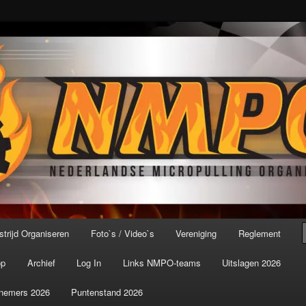
port ter wereld!
icroPulling Organisatie
trijd Organiseren
Foto`s / Video`s
Vereniging
Reglement
op
Archief
Log In
Links NMPO-teams
Uitslagen 2026
nemers 2026
Puntenstand 2026