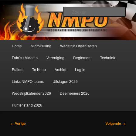
Spring
De meest krachtige modelbouwsport ter wereld!
naar
Zoek
de
primaire
Nederlandse MicroPulling
inhoud
Organisatie
Hoofdmenu
Home
MicroPulling
Wedstrijd Organiseren
Foto`s / Video`s
Vereniging
Reglement
Techniek
Pullers
Te Koop
Archief
Log In
Links NMPO-teams
Uitslagen 2026
Wedstrijdkalender 2026
Deelnemers 2026
Puntenstand 2026
Afbeeldingsnavigatie
← Vorige
Volgende →