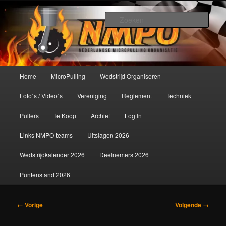
Spring
De meest krachtige modelbouwsport ter wereld!
naar
Zoek
de
primaire
Nederlandse MicroPulling
inhoud
Organisatie
Hoofdmenu
Home
MicroPulling
Wedstrijd Organiseren
Foto`s / Video`s
Vereniging
Reglement
Techniek
Pullers
Te Koop
Archief
Log In
Links NMPO-teams
Uitslagen 2026
Wedstrijdkalender 2026
Deelnemers 2026
Puntenstand 2026
Afbeeldingsnavigatie
← Vorige
Volgende →