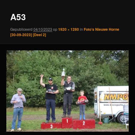
A53
Gepubliceerd
04/10/2023
op
1920 × 1280
in
Foto’s Nieuwe Horne
[30-09-2023] [Deel 2]