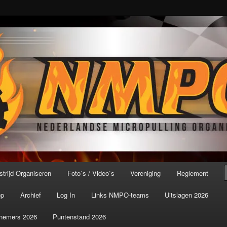
port ter wereld!
icroPulling Organisatie
trijd Organiseren
Foto`s / Video`s
Vereniging
Reglement
op
Archief
Log In
Links NMPO-teams
Uitslagen 2026
nemers 2026
Puntenstand 2026