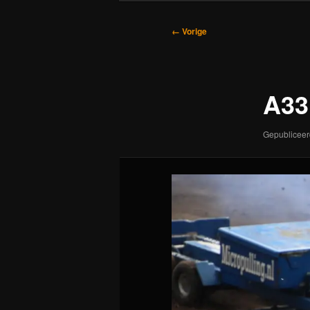
Afbeeldingsnavigatie
← Vorige
A33
Gepublicee