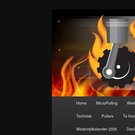
Spring
De meest krachtige modelbouws
naar
de
Nederlandse M
primaire
inhoud
Hoofdmenu
Home
MicroPulling
Weds
Techniek
Pullers
Te Ko
Wedstrijdkalender 2026
Deel