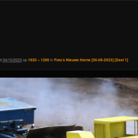
rd
04/10/2023
op
1920 × 1280
in
Foto’s Nieuwe Horne [30-09-2023] [Deel 1]