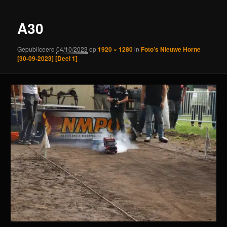
A30
Gepubliceerd
04/10/2023
op
1920 × 1280
in
Foto’s Nieuwe Horne
[30-09-2023] [Deel 1]