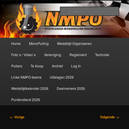
Spring
De meest krachtige modelbouwsport ter wereld!
naar
Zoek
de
primaire
Nederlandse MicroPulling
inhoud
Organisatie
Hoofdmenu
Home
MicroPulling
Wedstrijd Organiseren
Foto`s / Video`s
Vereniging
Reglement
Techniek
Pullers
Te Koop
Archief
Log In
Links NMPO-teams
Uitslagen 2026
Wedstrijdkalender 2026
Deelnemers 2026
Puntenstand 2026
Afbeeldingsnavigatie
← Vorige
Volgende →