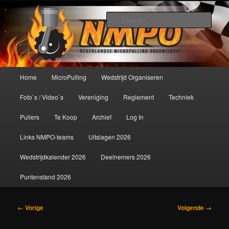
Spring
De meest krachtige modelbouwsport ter wereld!
naar
Zoek
de
primaire
Nederlandse MicroPulling
inhoud
Organisatie
Hoofdmenu
Home
MicroPulling
Wedstrijd Organiseren
Foto`s / Video`s
Vereniging
Reglement
Techniek
Pullers
Te Koop
Archief
Log In
Links NMPO-teams
Uitslagen 2026
Wedstrijdkalender 2026
Deelnemers 2026
Puntenstand 2026
Afbeeldingsnavigatie
← Vorige
Volgende →