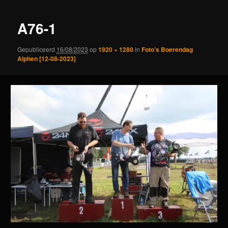
A76-1
Gepubliceerd
16/08/2023
op
1920 × 1280
in
Foto’s Boerendag
Alphen [12-08-2023]