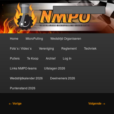
Spring
De meest krachtige modelbouwsport ter wereld!
naar
Zoek
de
primaire
Nederlandse MicroPulling
inhoud
Organisatie
Hoofdmenu
Home
MicroPulling
Wedstrijd Organiseren
Foto`s / Video`s
Vereniging
Reglement
Techniek
Pullers
Te Koop
Archief
Log In
Links NMPO-teams
Uitslagen 2026
Wedstrijdkalender 2026
Deelnemers 2026
Puntenstand 2026
Afbeeldingsnavigatie
← Vorige
Volgende →