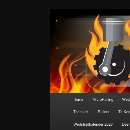
Spring
De meest krachtige modelbouws
naar
de
Nederlandse M
primaire
inhoud
Hoofdmenu
Home
MicroPulling
Weds
Techniek
Pullers
Te Ko
Wedstrijdkalender 2026
Deel