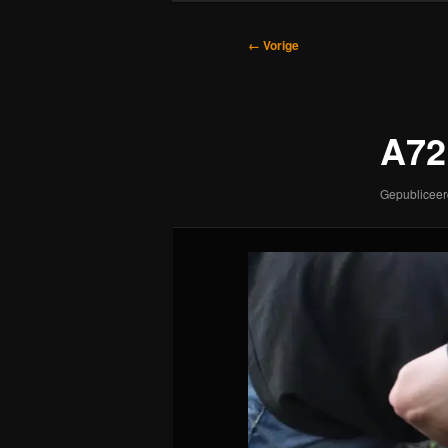
Afbeeldingsnavigatie
← Vorige
A72
Gepublicee