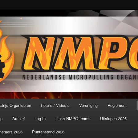
port ter wereld!
icroPulling Organisatie
trijd Organiseren
Foto`s / Video`s
Vereniging
Reglement
op
Archief
Log In
Links NMPO-teams
Uitslagen 2026
nemers 2026
Puntenstand 2026