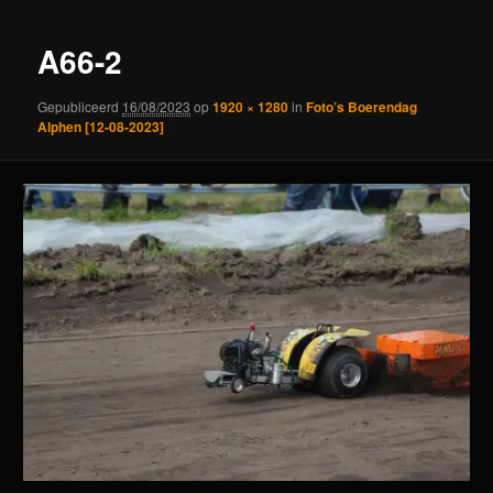
A66-2
Gepubliceerd
16/08/2023
op
1920 × 1280
in
Foto’s Boerendag
Alphen [12-08-2023]