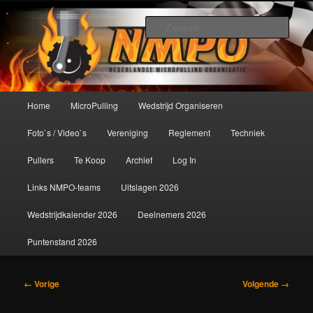
Spring
De meest krachtige modelbouwsport ter wereld!
naar
Zoek
de
primaire
Nederlandse MicroPulling
inhoud
Organisatie
Hoofdmenu
Home
MicroPulling
Wedstrijd Organiseren
Foto`s / Video`s
Vereniging
Reglement
Techniek
Pullers
Te Koop
Archief
Log In
Links NMPO-teams
Uitslagen 2026
Wedstrijdkalender 2026
Deelnemers 2026
Puntenstand 2026
Afbeeldingsnavigatie
← Vorige
Volgende →