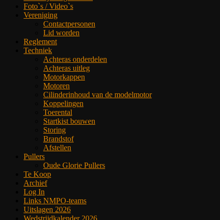
Foto`s / Video`s
Vereniging
Contactpersonen
Lid worden
Reglement
Techniek
Achteras onderdelen
Achteras uitleg
Motorkappen
Motoren
Cilinderinhoud van de modelmotor
Koppelingen
Toerental
Startkist bouwen
Storing
Brandstof
Afstellen
Pullers
Oude Glorie Pullers
Te Koop
Archief
Log In
Links NMPO-teams
Uitslagen 2026
Wedstrijdkalender 2026