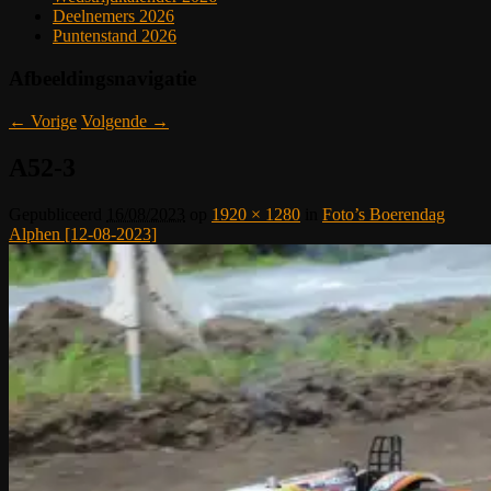
Deelnemers 2026
Puntenstand 2026
Afbeeldingsnavigatie
← Vorige
Volgende →
A52-3
Gepubliceerd
16/08/2023
op
1920 × 1280
in
Foto’s Boerendag
Alphen [12-08-2023]