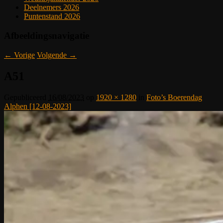
Deelnemers 2026
Puntenstand 2026
Afbeeldingsnavigatie
← Vorige
Volgende →
A51
Gepubliceerd
16/08/2023
op
1920 × 1280
in
Foto’s Boerendag
Alphen [12-08-2023]