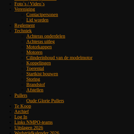
Foto`s / Video`s
Vereniging
Contactpersonen
Lid worden
Reglement
Techniek
Achteras onderdelen
Achteras uitleg
Motorkappen
Motoren
Cilinderinhoud van de modelmotor
Koppelingen
Toerental
Startkist bouwen
Storing
Brandstof
Afstellen
Pullers
Oude Glorie Pullers
Te Koop
Archief
Log In
Links NMPO-teams
Uitslagen 2026
Wedstrijdkalender 2026