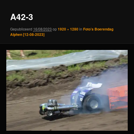
A42-3
Gepubliceerd
16/08/2023
op
1920 × 1280
in
Foto’s Boerendag
Alphen [12-08-2023]