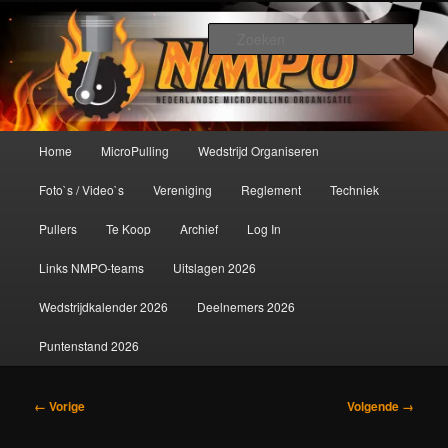
Spring
De meest krachtige modelbouwsport ter wereld!
naar
Zoek
de
primaire
Nederlandse MicroPulling
inhoud
Organisatie
Hoofdmenu
Home
MicroPulling
Wedstrijd Organiseren
Foto`s / Video`s
Vereniging
Reglement
Techniek
Pullers
Te Koop
Archief
Log In
Links NMPO-teams
Uitslagen 2026
Wedstrijdkalender 2026
Deelnemers 2026
Puntenstand 2026
Afbeeldingsnavigatie
← Vorige
Volgende →