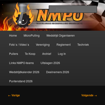
Spring
De meest krachtige modelbouwsport ter wereld!
naar
Zoek
de
primaire
Nederlandse MicroPulling
inhoud
Organisatie
Hoofdmenu
Home
MicroPulling
Wedstrijd Organiseren
Foto`s / Video`s
Vereniging
Reglement
Techniek
Pullers
Te Koop
Archief
Log In
Links NMPO-teams
Uitslagen 2026
Wedstrijdkalender 2026
Deelnemers 2026
Puntenstand 2026
Afbeeldingsnavigatie
← Vorige
Volgende →