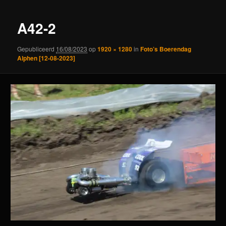
A42-2
Gepubliceerd
16/08/2023
op
1920 × 1280
in
Foto’s Boerendag
Alphen [12-08-2023]