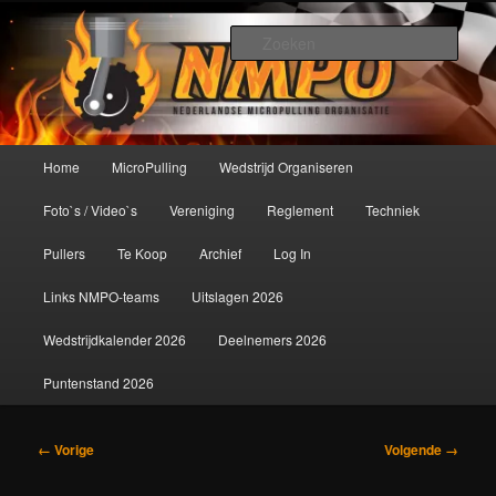
Spring
De meest krachtige modelbouwsport ter wereld!
naar
Zoek
de
primaire
Nederlandse MicroPulling
inhoud
Organisatie
Hoofdmenu
Home
MicroPulling
Wedstrijd Organiseren
Foto`s / Video`s
Vereniging
Reglement
Techniek
Pullers
Te Koop
Archief
Log In
Links NMPO-teams
Uitslagen 2026
Wedstrijdkalender 2026
Deelnemers 2026
Puntenstand 2026
Afbeeldingsnavigatie
← Vorige
Volgende →