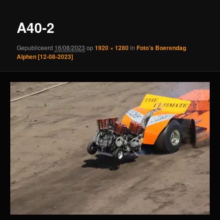
A40-2
Gepubliceerd
16/08/2023
op
1920 × 1280
in
Foto’s Boerendag
Alphen [12-08-2023]