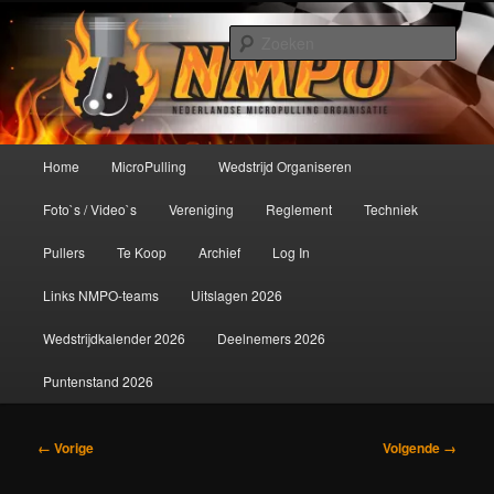
Spring
De meest krachtige modelbouwsport ter wereld!
naar
Zoek
de
primaire
Nederlandse MicroPulling
inhoud
Organisatie
Hoofdmenu
Home
MicroPulling
Wedstrijd Organiseren
Foto`s / Video`s
Vereniging
Reglement
Techniek
Pullers
Te Koop
Archief
Log In
Links NMPO-teams
Uitslagen 2026
Wedstrijdkalender 2026
Deelnemers 2026
Puntenstand 2026
Afbeeldingsnavigatie
← Vorige
Volgende →