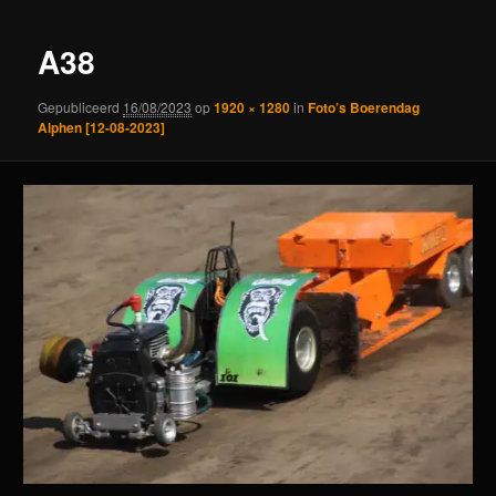
A38
Gepubliceerd
16/08/2023
op
1920 × 1280
in
Foto’s Boerendag
Alphen [12-08-2023]