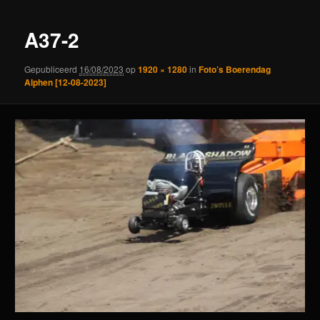
A37-2
Gepubliceerd
16/08/2023
op
1920 × 1280
in
Foto’s Boerendag
Alphen [12-08-2023]