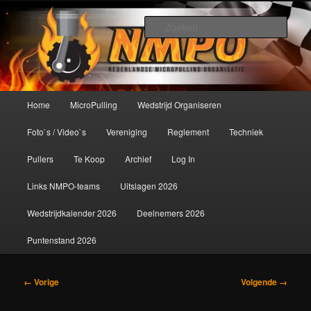
Spring
De meest krachtige modelbouwsport ter wereld!
naar
Zoek
de
primaire
Nederlandse MicroPulling
inhoud
Organisatie
Hoofdmenu
Home
MicroPulling
Wedstrijd Organiseren
Foto`s / Video`s
Vereniging
Reglement
Techniek
Pullers
Te Koop
Archief
Log In
Links NMPO-teams
Uitslagen 2026
Wedstrijdkalender 2026
Deelnemers 2026
Puntenstand 2026
Afbeeldingsnavigatie
← Vorige
Volgende →