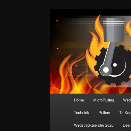
Spring
De meest krachtige modelbouws
naar
de
Nederlandse M
primaire
inhoud
Hoofdmenu
Home
MicroPulling
Weds
Techniek
Pullers
Te Ko
Wedstrijdkalender 2026
Deel