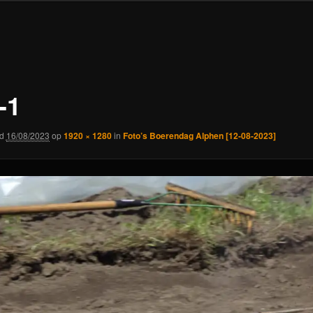
-1
rd
16/08/2023
op
1920 × 1280
in
Foto’s Boerendag Alphen [12-08-2023]