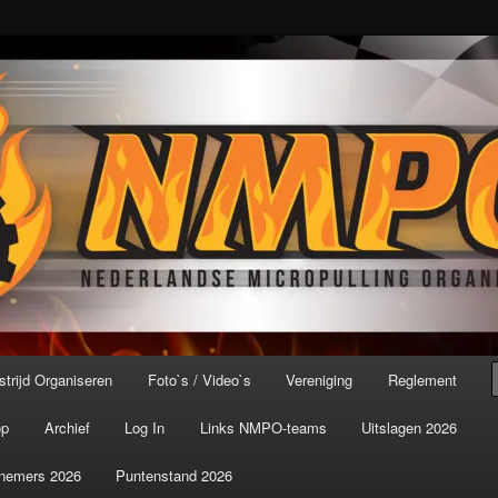
port ter wereld!
icroPulling Organisatie
trijd Organiseren
Foto`s / Video`s
Vereniging
Reglement
op
Archief
Log In
Links NMPO-teams
Uitslagen 2026
nemers 2026
Puntenstand 2026