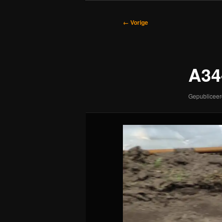
Afbeeldingsnavigatie
← Vorige
A34
Gepublicee