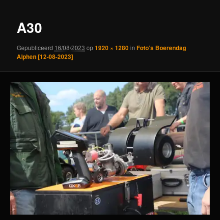
A30
Gepubliceerd
16/08/2023
op
1920 × 1280
in
Foto’s Boerendag
Alphen [12-08-2023]