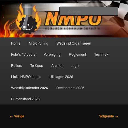
Spring
De meest krachtige modelbouwsport ter wereld!
naar
Zoek
de
primaire
Nederlandse MicroPulling
inhoud
Organisatie
Hoofdmenu
Home
MicroPulling
Wedstrijd Organiseren
Foto`s / Video`s
Vereniging
Reglement
Techniek
Pullers
Te Koop
Archief
Log In
Links NMPO-teams
Uitslagen 2026
Wedstrijdkalender 2026
Deelnemers 2026
Puntenstand 2026
Afbeeldingsnavigatie
← Vorige
Volgende →