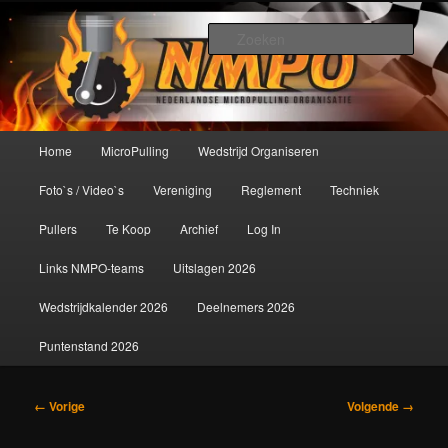
Spring
De meest krachtige modelbouwsport ter wereld!
naar
Zoek
de
primaire
Nederlandse MicroPulling
inhoud
Organisatie
Hoofdmenu
Home
MicroPulling
Wedstrijd Organiseren
Foto`s / Video`s
Vereniging
Reglement
Techniek
Pullers
Te Koop
Archief
Log In
Links NMPO-teams
Uitslagen 2026
Wedstrijdkalender 2026
Deelnemers 2026
Puntenstand 2026
Afbeeldingsnavigatie
← Vorige
Volgende →