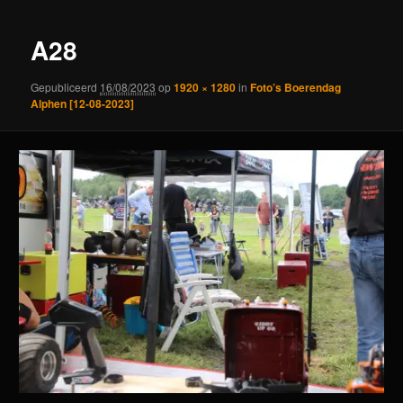
A28
Gepubliceerd
16/08/2023
op
1920 × 1280
in
Foto’s Boerendag
Alphen [12-08-2023]