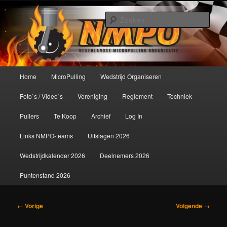
Spring
De meest krachtige modelbouwsport ter wereld!
naar
Zoek
de
primaire
Nederlandse MicroPulling
inhoud
Organisatie
Hoofdmenu
Home
MicroPulling
Wedstrijd Organiseren
Foto`s / Video`s
Vereniging
Reglement
Techniek
Pullers
Te Koop
Archief
Log In
Links NMPO-teams
Uitslagen 2026
Wedstrijdkalender 2026
Deelnemers 2026
Puntenstand 2026
Afbeeldingsnavigatie
← Vorige
Volgende →