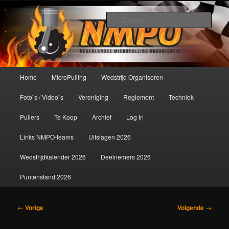
Spring
De meest krachtige modelbouwsport ter wereld!
naar
Zoek
de
primaire
Nederlandse MicroPulling
inhoud
Organisatie
Hoofdmenu
Home
MicroPulling
Wedstrijd Organiseren
Foto`s / Video`s
Vereniging
Reglement
Techniek
Pullers
Te Koop
Archief
Log In
Links NMPO-teams
Uitslagen 2026
Wedstrijdkalender 2026
Deelnemers 2026
Puntenstand 2026
Afbeeldingsnavigatie
← Vorige
Volgende →