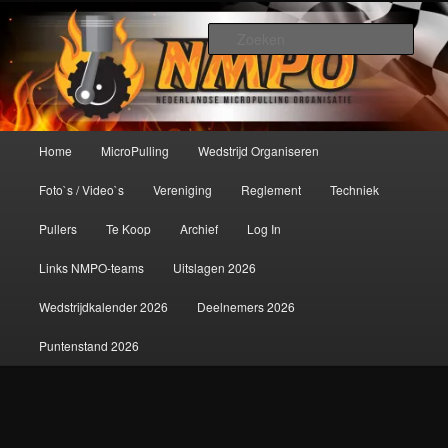
Spring
De meest krachtige modelbouwsport ter wereld!
naar
Zoek
de
primaire
Nederlandse MicroPulling
inhoud
Organisatie
Hoofdmenu
Home
MicroPulling
Wedstrijd Organiseren
Foto`s / Video`s
Vereniging
Reglement
Techniek
Pullers
Te Koop
Archief
Log In
Links NMPO-teams
Uitslagen 2026
Wedstrijdkalender 2026
Deelnemers 2026
Puntenstand 2026
Afbeeldingsnavigatie