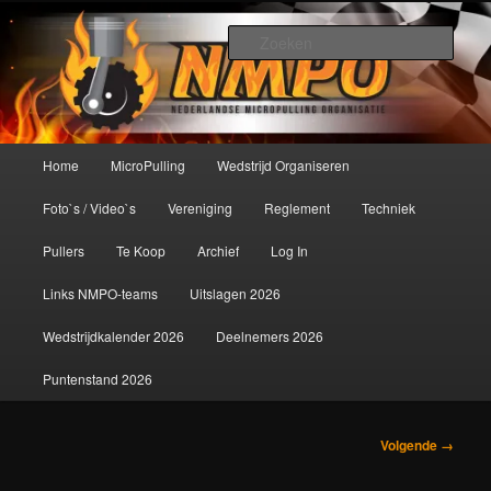
Spring
De meest krachtige modelbouwsport ter wereld!
naar
Zoek
de
primaire
Nederlandse MicroPulling
inhoud
Organisatie
Hoofdmenu
Home
MicroPulling
Wedstrijd Organiseren
Foto`s / Video`s
Vereniging
Reglement
Techniek
Pullers
Te Koop
Archief
Log In
Links NMPO-teams
Uitslagen 2026
Wedstrijdkalender 2026
Deelnemers 2026
Puntenstand 2026
Afbeeldingsnavigatie
Volgende →