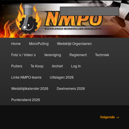
Spring
De meest krachtige modelbouwsport ter wereld!
naar
Zoek
de
primaire
Nederlandse MicroPulling
inhoud
Organisatie
Hoofdmenu
Home
MicroPulling
Wedstrijd Organiseren
Foto`s / Video`s
Vereniging
Reglement
Techniek
Pullers
Te Koop
Archief
Log In
Links NMPO-teams
Uitslagen 2026
Wedstrijdkalender 2026
Deelnemers 2026
Puntenstand 2026
Afbeeldingsnavigatie
Volgende →