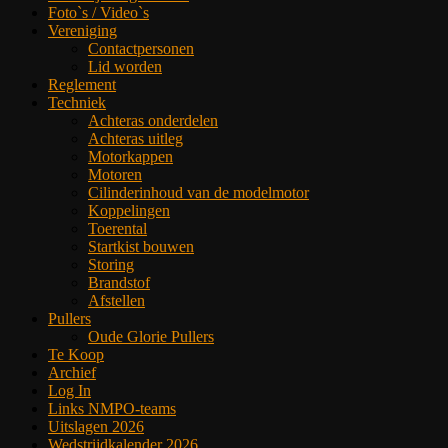
Foto`s / Video`s
Vereniging
Contactpersonen
Lid worden
Reglement
Techniek
Achteras onderdelen
Achteras uitleg
Motorkappen
Motoren
Cilinderinhoud van de modelmotor
Koppelingen
Toerental
Startkist bouwen
Storing
Brandstof
Afstellen
Pullers
Oude Glorie Pullers
Te Koop
Archief
Log In
Links NMPO-teams
Uitslagen 2026
Wedstrijdkalender 2026