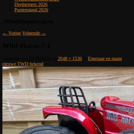
Deelnemers 2026
Puntenstand 2026
Afbeeldingsnavigatie
← Vorige
Volgende →
Wild-Horse-7-1
Gepubliceerd
23/04/2023
op
2048 × 1536
in
Eigenaar en naam
nieuwe TWD bekend