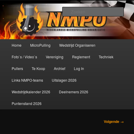
Spring
De meest krachtige modelbouwsport ter wereld!
naar
Zoek
de
primaire
Nederlandse MicroPulling
inhoud
Organisatie
Hoofdmenu
Home
MicroPulling
Wedstrijd Organiseren
Foto`s / Video`s
Vereniging
Reglement
Techniek
Pullers
Te Koop
Archief
Log In
Links NMPO-teams
Uitslagen 2026
Wedstrijdkalender 2026
Deelnemers 2026
Puntenstand 2026
Afbeeldingsnavigatie
Volgende →