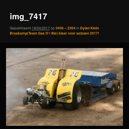
img_7417
Gepubliceerd
19/04/2017
op
3456 × 2304
in
Dylan Klein
Braskamp(Team Gas D’r Bie) klaar voor seizoen 2017!