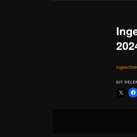
Ing
202
Ingeschre
DIT DELE