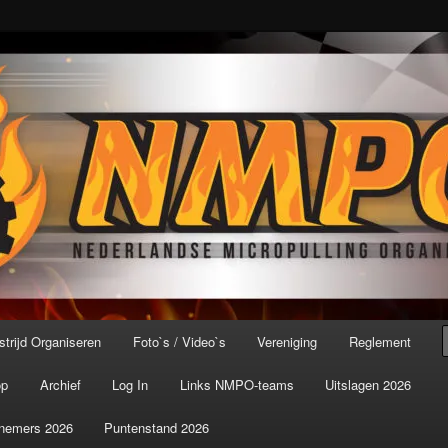
port ter wereld!
icroPulling Organisatie
trijd Organiseren
Foto`s / Video`s
Vereniging
Reglement
op
Archief
Log In
Links NMPO-teams
Uitslagen 2026
nemers 2026
Puntenstand 2026