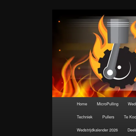
Spring
De meest krachtige modelbouws
naar
de
Nederlandse M
primaire
inhoud
Hoofdmenu
Home
MicroPulling
Weds
Techniek
Pullers
Te Ko
Wedstrijdkalender 2026
Deel