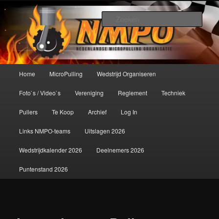
Spring
De meest krachtige modelbouwsport ter wereld!
naar
Zoek
de
primaire
Nederlandse MicroPulling
inhoud
Organisatie
Hoofdmenu
Home
MicroPulling
Wedstrijd Organiseren
Foto`s / Video`s
Vereniging
Reglement
Techniek
Pullers
Te Koop
Archief
Log In
Links NMPO-teams
Uitslagen 2026
Wedstrijdkalender 2026
Deelnemers 2026
Puntenstand 2026