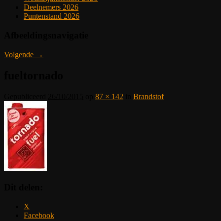
Deelnemers 2026
Puntenstand 2026
Afbeeldingsnavigatie
Volgende →
fueltornado
Gepubliceerd
26/10/2015
op
87 × 142
in
Brandstof
Dit delen:
X
Facebook