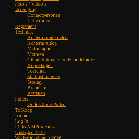
Foto`s / Video`s
Vereniging
Contactpersonen
Lid worden
Reglement
Techniek
Achteras onderdelen
Achteras uitleg
Motorkappen
Motoren
Cilinderinhoud van de modelmotor
Koppelingen
Toerental
Startkist bouwen
Storing
Brandstof
Afstellen
Pullers
Oude Glorie Pullers
Te Koop
Archief
Log In
Links NMPO-teams
Uitslagen 2026
Wedstrijdkalender 2026