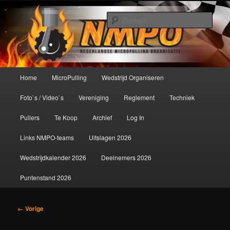
Spring
De meest krachtige modelbouwsport ter wereld!
naar
Zoek
de
primaire
Nederlandse MicroPulling
inhoud
Organisatie
Hoofdmenu
Home
MicroPulling
Wedstrijd Organiseren
Foto`s / Video`s
Vereniging
Reglement
Techniek
Pullers
Te Koop
Archief
Log In
Links NMPO-teams
Uitslagen 2026
Wedstrijdkalender 2026
Deelnemers 2026
Puntenstand 2026
Afbeeldingsnavigatie
← Vorige