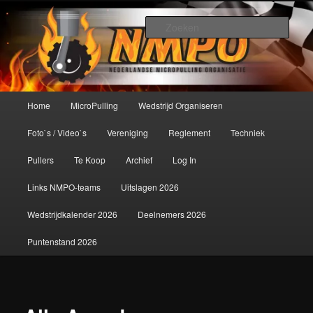
Spring
De meest krachtige modelbouwsport ter wereld!
naar
Zoek
de
primaire
Nederlandse MicroPulling
inhoud
Organisatie
Hoofdmenu
Home
MicroPulling
Wedstrijd Organiseren
Foto`s / Video`s
Vereniging
Reglement
Techniek
Pullers
Te Koop
Archief
Log In
Links NMPO-teams
Uitslagen 2026
Wedstrijdkalender 2026
Deelnemers 2026
Puntenstand 2026