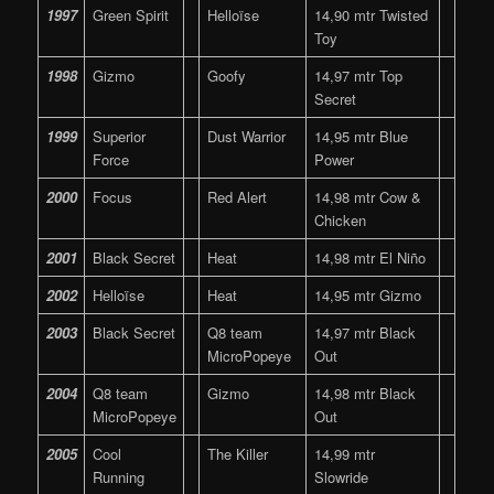
1997
Green Spirit
Helloïse
14,90 mtr Twisted
Toy
1998
Gizmo
Goofy
14,97 mtr Top
Secret
1999
Superior
Dust Warrior
14,95 mtr Blue
Force
Power
2000
Focus
Red Alert
14,98 mtr Cow &
Chicken
2001
Black Secret
Heat
14,98 mtr El Niño
2002
Helloïse
Heat
14,95 mtr Gizmo
2003
Black Secret
Q8 team
14,97 mtr Black
MicroPopeye
Out
2004
Q8 team
Gizmo
14,98 mtr Black
MicroPopeye
Out
2005
Cool
The Killer
14,99 mtr
Running
Slowride