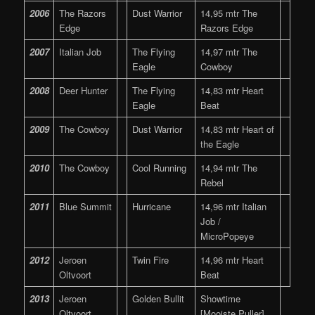
2006
The Razors
Dust Warrior
14,95 mtr The
Edge
Razors Edge
2007
Italian Job
The Flying
14,97 mtr The
Eagle
Cowboy
2008
Deer Hunter
The Flying
14,83 mtr Heart
Eagle
Beat
2009
The Cowboy
Dust Warrior
14,83 mtr Heart of
the Eagle
2010
The Cowboy
Cool Running
14,94 mtr The
Rebel
2011
Blue Summit
Hurricane
14,96 mtr Italian
Job /
MicroPopeye
2012
Jeroen
Twin Fire
14,96 mtr Heart
Oltvoort
Beat
2013
Jeroen
Golden Bullit
Showtime
Oltvoort
[Mooiste Puller]