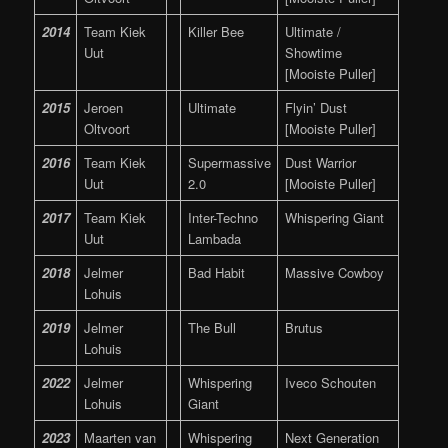
2014
Team Kiek
Killer Bee
Ultimate /
Uut
Showtime
[Mooiste Puller]
2015
Jeroen
Ultimate
Flyin’ Dust
Oltvoort
[Mooiste Puller]
2016
Team Kiek
Supermassive
Dust Warrior
Uut
2.0
[Mooiste Puller]
2017
Team Kiek
Inter-Techno
Whispering Giant
Uut
Lambada
2018
Jelmer
Bad Habit
Massive Cowboy
Lohuis
2019
Jelmer
The Bull
Brutus
Lohuis
2022
Jelmer
Whispering
Iveco Schouten
Lohuis
Giant
2023
Maarten van
Whispering
Next Generation