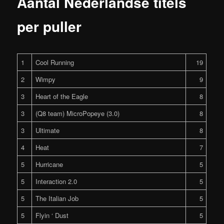
Aantal Nederlandse titels
per puller
1
Cool Running
19
2
Wimpy
9
3
Heart of the Eagle
8
3
(Q8 team) MicroPopeye (3.0)
8
3
Ultimate
8
4
Heat
7
5
Hurricane
5
5
Interaction 2.0
5
5
The Italian Job
5
5
Flyin ‘ Dust
5