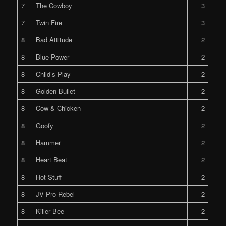
7
The Cowboy
3
7
Twin Fire
3
8
Bad Attitude
2
8
Blue Power
2
8
Child’s Play
2
8
Golden Bullet
2
8
Cow & Chicken
2
8
Goofy
2
8
Hammer
2
8
Heart Beat
2
8
Hot Stuff
2
8
JV Pro Rebel
2
8
Killer Bee
2