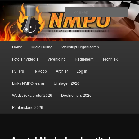
Spring
De meest krachtige modelbouwsport ter wereld!
naar
Zoek
de
primaire
Nederlandse MicroPulling
inhoud
Organisatie
Hoofdmenu
Home
MicroPulling
Wedstrijd Organiseren
Foto`s / Video`s
Vereniging
Reglement
Techniek
Pullers
Te Koop
Archief
Log In
Links NMPO-teams
Uitslagen 2026
Wedstrijdkalender 2026
Deelnemers 2026
Puntenstand 2026