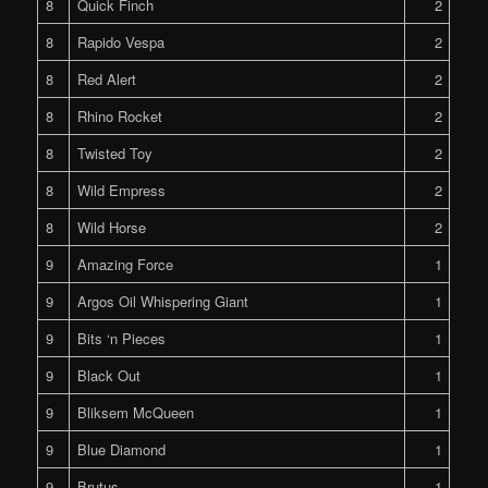
8
Quick Finch
2
8
Rapido Vespa
2
8
Red Alert
2
8
Rhino Rocket
2
8
Twisted Toy
2
8
Wild Empress
2
8
Wild Horse
2
9
Amazing Force
1
9
Argos Oil Whispering Giant
1
9
Bits ‘n Pieces
1
9
Black Out
1
9
Bliksem McQueen
1
9
Blue Diamond
1
9
Brutus
1