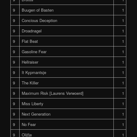
9
Buugen of Basten
1
9
Concious Deception
1
9
Droadnagel
1
9
Flat Beat
1
9
Gasoline Fear
1
9
Hellraiser
1
9
It Kypmantsje
1
9
The Killer
1
9
Maximum Risk [Laurens Verwoerd]
1
9
Miss Liberty
1
9
Next Generation
1
9
No Fear
1
9
Olijfje
1