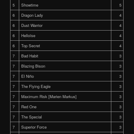
5
Showtime
5
6
Dragon Lady
4
6
Dust Warrior
4
6
Helloïse
4
6
Top Secret
4
7
Bad Habit
3
7
Blazing Bison
3
7
El Niño
3
7
The Flying Eagle
3
7
Maximum Risk [Marien Markus]
3
7
Red One
3
7
The Special
3
7
Superior Force
3