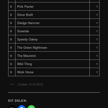
9
Pink Panter
1
9
Silver Bullit
1
9
Sledge Hammer
1
9
Slowride
1
9
Speedy Oakey
1
9
The Green Nightmare
1
9
The Maverick
1
9
Wild Thing
1
9
Work Horse
1
[Update: 19-10-2025]
DIT DELEN: