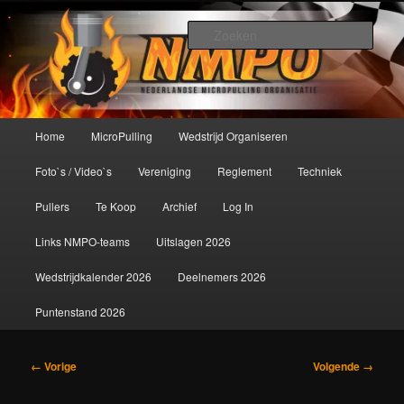
Spring
De meest krachtige modelbouwsport ter wereld!
naar
Zoek
de
primaire
Nederlandse MicroPulling
inhoud
Organisatie
Hoofdmenu
Home
MicroPulling
Wedstrijd Organiseren
Foto`s / Video`s
Vereniging
Reglement
Techniek
Pullers
Te Koop
Archief
Log In
Links NMPO-teams
Uitslagen 2026
Wedstrijdkalender 2026
Deelnemers 2026
Puntenstand 2026
Afbeeldingsnavigatie
← Vorige
Volgende →