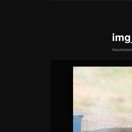
Afbeeldingsnavigatie
img
Gepublicee