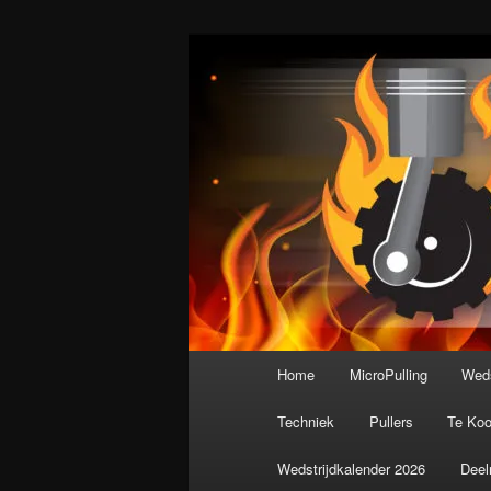
Spring
De meest krachtige modelbouws
naar
de
Nederlandse M
primaire
inhoud
Hoofdmenu
Home
MicroPulling
Weds
Techniek
Pullers
Te Ko
Wedstrijdkalender 2026
Deel