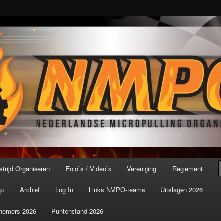
port ter wereld!
icroPulling Organisatie
trijd Organiseren
Foto`s / Video`s
Vereniging
Reglement
op
Archief
Log In
Links NMPO-teams
Uitslagen 2026
nemers 2026
Puntenstand 2026