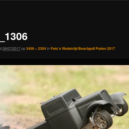
_1306
rd
09/07/2017
op
3456 × 2304
in
Foto`s Wedstrijd Beachpull Putten 2017