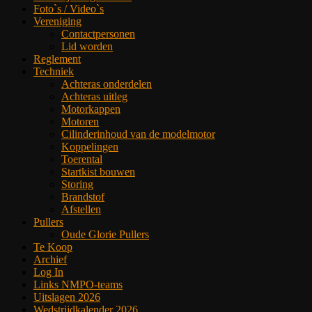
Foto`s / Video`s
Vereniging
Contactpersonen
Lid worden
Reglement
Techniek
Achteras onderdelen
Achteras uitleg
Motorkappen
Motoren
Cilinderinhoud van de modelmotor
Koppelingen
Toerental
Startkist bouwen
Storing
Brandstof
Afstellen
Pullers
Oude Glorie Pullers
Te Koop
Archief
Log In
Links NMPO-teams
Uitslagen 2026
Wedstrijdkalender 2026