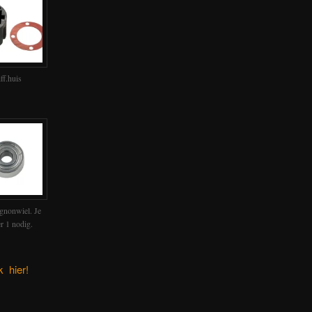
ff.huis
gnonwiel. Je
er 1 nodig.
k hier!