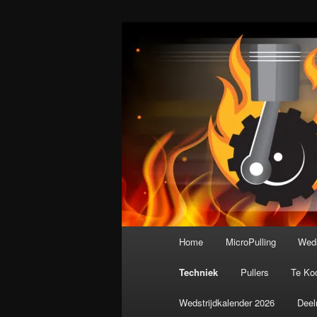
Spring
De meest krachtige modelbouws
naar
de
Nederlandse M
primaire
inhoud
Hoofdmenu
Home
MicroPulling
Weds
Techniek
Pullers
Te Ko
Wedstrijdkalender 2026
Deel