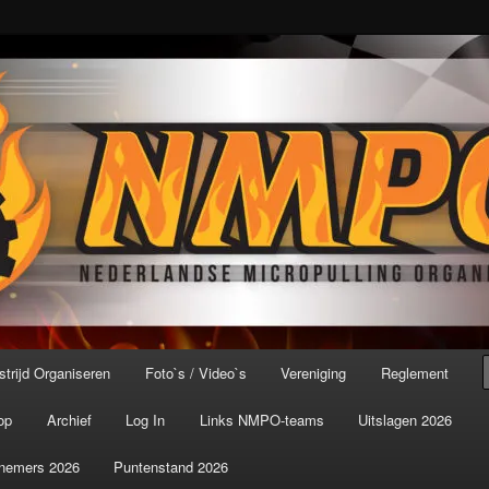
port ter wereld!
icroPulling Organisatie
trijd Organiseren
Foto`s / Video`s
Vereniging
Reglement
op
Archief
Log In
Links NMPO-teams
Uitslagen 2026
nemers 2026
Puntenstand 2026