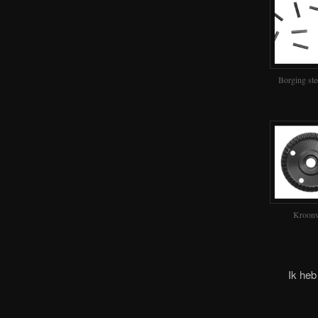
Borging st
Kroonw
Ik he