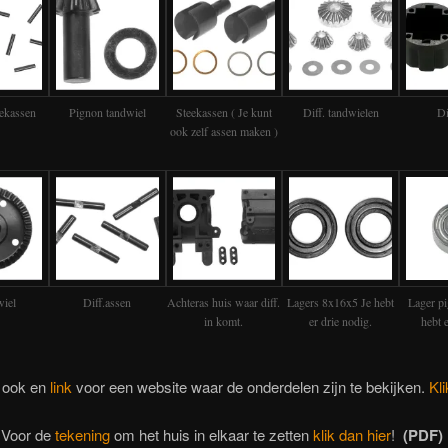
eekassen
Pignon tandwiel
Steekassen ( Je kunt
Diff. tandwielen
Di
ook zelf assen maken )
iel
Diff.assen
Achteras huis waar diff.
Lagers 8x16x5 Je hebt
Lager pi
in komt.
er drie nodig.
hebt 
b ook en
link
voor een website waar de onderdelen zijn te bekijken.
Kli
Voor de
tekening
om het huis in elkaar te zetten
klik dan hier
!
(PDF)