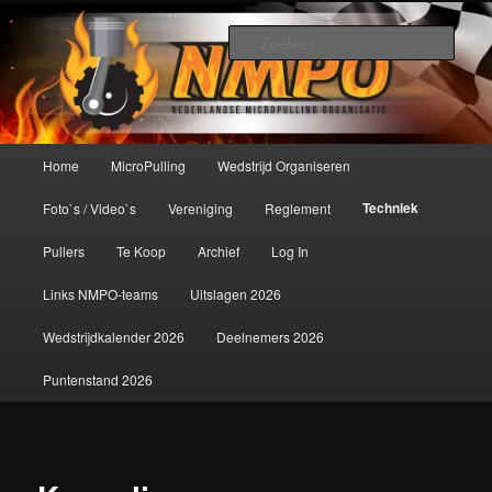
Spring
De meest krachtige modelbouwsport ter wereld!
naar
Zoek
de
primaire
Nederlandse MicroPulling
inhoud
Organisatie
Hoofdmenu
Home
MicroPulling
Wedstrijd Organiseren
Techniek
Foto`s / Video`s
Vereniging
Reglement
Pullers
Te Koop
Archief
Log In
Links NMPO-teams
Uitslagen 2026
Wedstrijdkalender 2026
Deelnemers 2026
Puntenstand 2026