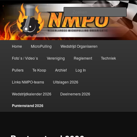
Spring
De meest krachtige modelbouwsport ter wereld!
naar
Zoek
de
primaire
Nederlandse MicroPulling
inhoud
Organisatie
Hoofdmenu
Home
MicroPulling
Wedstrijd Organiseren
Foto`s / Video`s
Vereniging
Reglement
Techniek
Pullers
Te Koop
Archief
Log In
Links NMPO-teams
Uitslagen 2026
Wedstrijdkalender 2026
Deelnemers 2026
Puntenstand 2026