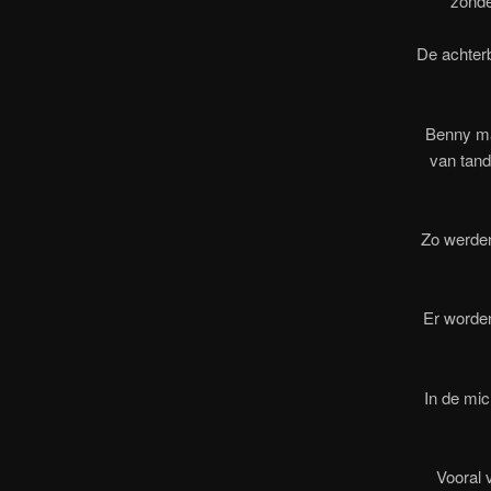
zonde
De achterb
Benny maa
van tand
Zo werden
Er worden
In de mic
Vooral 