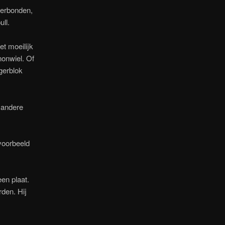
verbonden,
ll.
t moeilijk
nonwiel. Of
agerblok
 andere
voorbeeld
en plaat.
rden. Hij