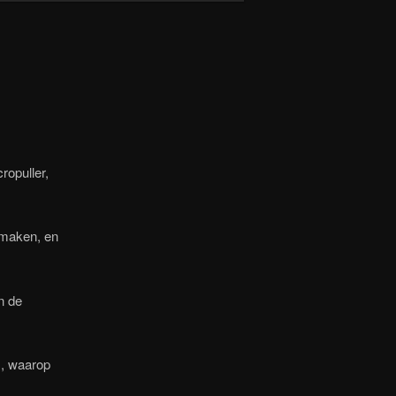
ropuller,
 maken, en
n de
m, waarop