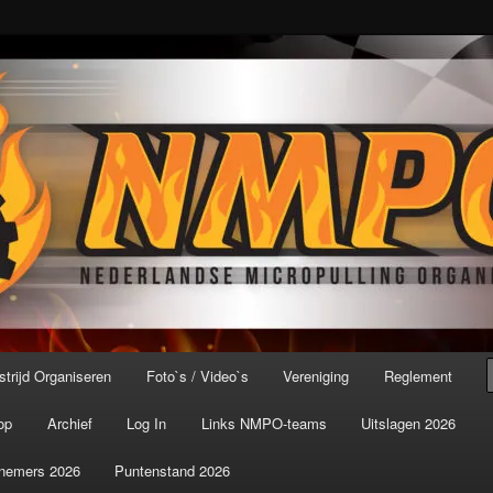
port ter wereld!
icroPulling Organisatie
trijd Organiseren
Foto`s / Video`s
Vereniging
Reglement
op
Archief
Log In
Links NMPO-teams
Uitslagen 2026
nemers 2026
Puntenstand 2026