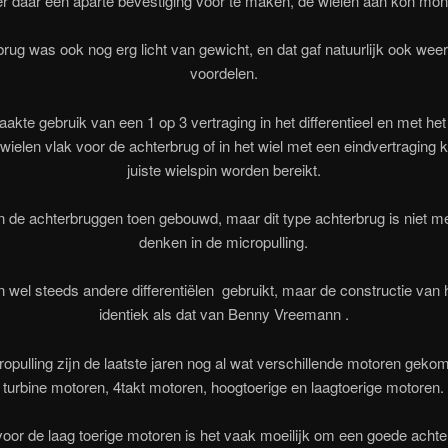
r daar een aparte bevestiging voor te maken, de wielen aan kon mon
rug was ook nog erg licht van gewicht, en dat gaf natuurlijk ook wee
voordelen.
kte gebruik van een 1 op 3 vertraging in het differentieel en met he
wielen vlak voor de achterbrug of in het wiel met een eindvertraging 
juiste wielspin worden bereikt.
 de achterbruggen toen gebouwd, maar dit type achterbrug is niet m
denken in de micropulling.
 wel steeds andere differentiëlen gebruikt, maar de constructie van h
identiek als dat van Benny Vreemann .
ropulling zijn de laatste jaren nog al wat verschillende motoren geko
turbine motoren, 4takt motoren, hoogtoerige en laagtoerige motoren.
voor de laag toerige motoren is het vaak moeilijk om een goede achte