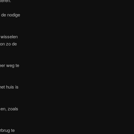
teren.
r de nodige
t wisselen
kon zo de
eer weg te
et huis is
men, zoals
rbrug te