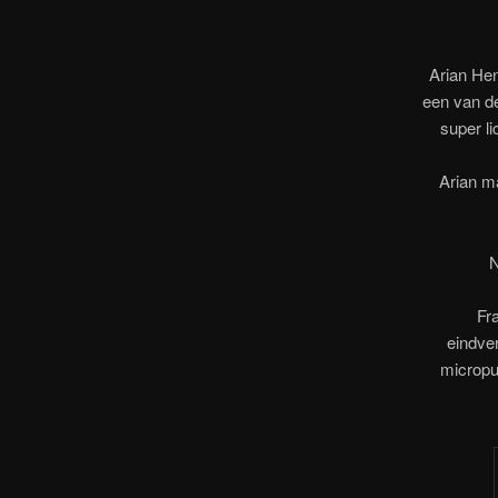
Arian Hen
een van de
super li
Arian m
N
Fr
eindver
micropu