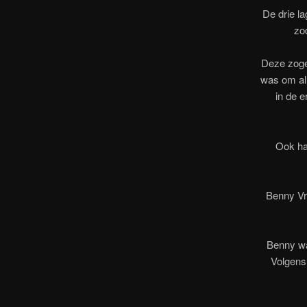
De drie l
zo
Deze zoge
was om all
in de e
Ook ha
Benny Vr
Benny wa
Volgens 