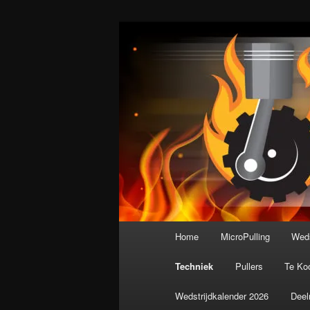
Spring
De meest krachtige modelbouws
naar
de
Nederlandse M
primaire
inhoud
Hoofdmenu
Home
MicroPulling
Weds
Techniek
Pullers
Te Ko
Wedstrijdkalender 2026
Deel