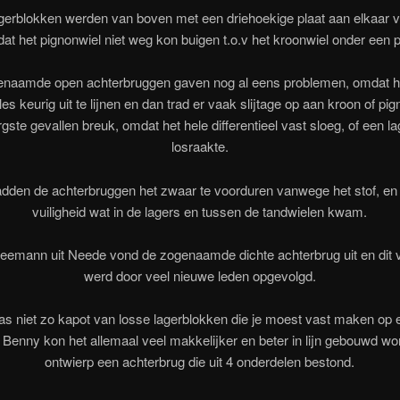
agerblokken werden van boven met een driehoekige plaat aan elkaar 
dat het pignonwiel niet weg kon buigen t.o.v het kroonwiel onder een pu
naamde open achterbruggen gaven nog al eens problemen, omdat he
es keurig uit te lijnen en dan trad er vaak slijtage op aan kroon of pig
rgste gevallen breuk, omdat het hele differentieel vast sloeg, of een l
losraakte.
dden de achterbruggen het zwaar te voorduren vanwege het stof, en
vuiligheid wat in de lagers en tussen de tandwielen kwam.
eemann uit Neede vond de zogenaamde dichte achterbrug uit en dit 
werd door veel nieuwe leden opgevolgd.
s niet zo kapot van losse lagerblokken die je moest vast maken op e
Benny kon het allemaal veel makkelijker en beter in lijn gebouwd wo
ontwierp een achterbrug die uit 4 onderdelen bestond.