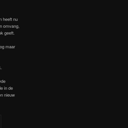
n heeft nu
van omvang,
pk geeft.
nog maar
k.
wde
le in de
en nieuw